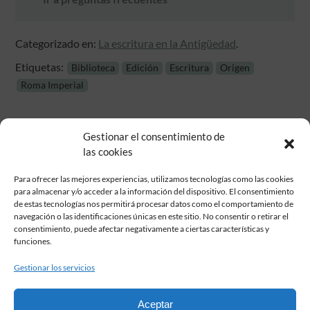
Categorizado en:
La escritura en la Antigüedad
.
Etiquetas:
Biblioteca
Edición
Escritura
Origen
Roma Imperial
Gestionar el consentimiento de
las cookies
Para ofrecer las mejores experiencias, utilizamos tecnologías como las cookies
para almacenar y/o acceder a la información del dispositivo. El consentimiento
de estas tecnologías nos permitirá procesar datos como el comportamiento de
Fundación Pastor de Estudios Clásicos
navegación o las identificaciones únicas en este sitio. No consentir o retirar el
Calle Serrano, 107. Madrid, 28006.
consentimiento, puede afectar negativamente a ciertas características y
915617236
funciones.
informacion@fundacionpastor.es
Gestionar los servicios
2026 Todos los derechos reservados © Fundación Pastor. Sitio web
desarrollado por
Aceptar