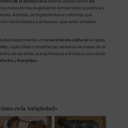
centro de la democracia
directa, donde todos
los
Esta nueva forma de gobierno democratizó la política y
isiones. Además, se implementaron reformas que
o los comerciantes y artesanos, que antes estaban
a ciudad experimentó un
renacimiento cultural
sin igual,
eles
, cuyas ideas y enseñanzas sentaron las bases de la
ntro de las artes, la arquitectura y el teatro, con obras
ófocles
y
Eurípides
.
ráneo en la Antigüedad»