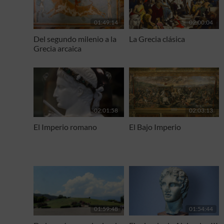
01:49:14
02:00:04
Del segundo milenio a la
La Grecia clásica
Grecia arcaica
02:01:58
02:03:13
El Imperio romano
El Bajo Imperio
01:59:48
01:54:44