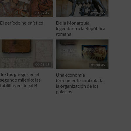
01:57:42
02:06:55
El período helenístico
De la Monarquía
legendaria a la República
romana
00:56:48
01:38:45
Textos griegos en el
Una economía
segundo milenio: las
férreamente controlada:
tablillas en lineal B
la organización de los
palacios