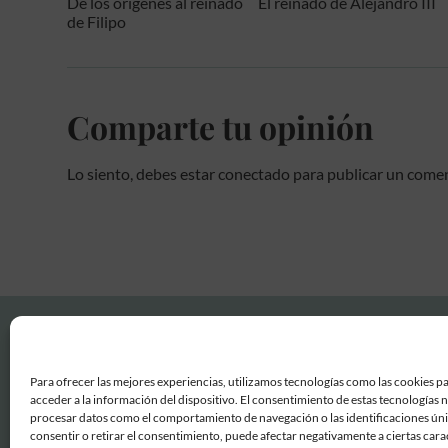
De los orígenes al reinado
El reinado de Alejandro III
de Filipo
Comparte tu opinión
Lo siento, debes estar
conectado
para publicar un comen
Para ofrecer las mejores experiencias, utilizamos tecnologías como las cookies p
acceder a la información del dispositivo. El consentimiento de estas tecnologías 
procesar datos como el comportamiento de navegación o las identificaciones únic
consentir o retirar el consentimiento, puede afectar negativamente a ciertas carac