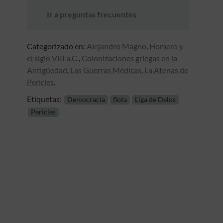
Ir a preguntas frecuentes
Categorizado en:
Alejandro Magno
,
Homero y
el siglo VIII a.C.
,
Colonizaciones griegas en la
Antigüedad
,
Las Guerras Médicas
,
La Atenas de
Pericles
.
Etiquetas:
Democracia
flota
Liga de Delos
Pericles