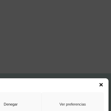
FAQ Institucional
Condiciones de contratación
Política de privacidad
Aviso legal
Denegar
Ver preferencias
Política de cookies
o por