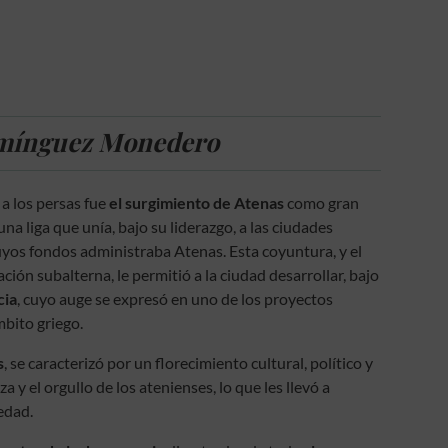
omínguez Monedero
 a los persas fue
el surgimiento de Atenas
como gran
na liga que unía, bajo su liderazgo, a las ciudades
uyos fondos administraba Atenas. Esta coyuntura, y el
ación subalterna, le permitió a la ciudad desarrollar, bajo
cia
, cuyo auge se expresó en uno de los proyectos
mbito griego.
s
, se caracterizó por un florecimiento cultural, político y
a y el orgullo de los atenienses, lo que les llevó a
edad.