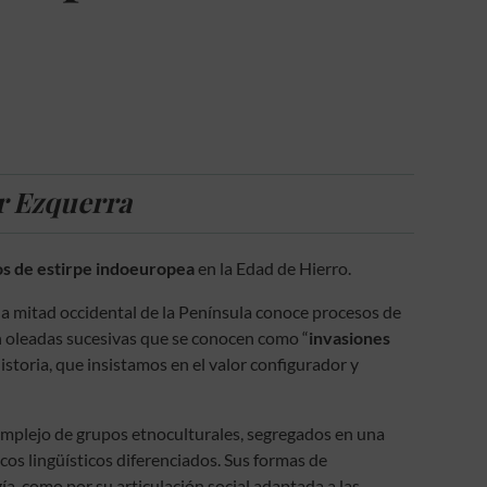
ar Ezquerra
s de estirpe indoeuropea
en la Edad de Hierro.
, la mitad occidental de la Península conoce procesos de
en oleadas sucesivas que se conocen como “
invasiones
istoria, que insistamos en el valor configurador y
omplejo de grupos etnoculturales, segregados en una
s lingüísticos diferenciados. Sus formas de
a, como por su articulación social adaptada a las