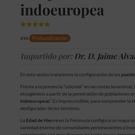
indoeuropea
Profundización
494
Impartido por:
Dr. D. Jaime Alv
En esta sesión trataremos la configuración de los
pueblo
Frente a la presencia “colonial” en las costas levantinas
etnogénesis a partir de la penetración de poblaciones 
indoeuropeas
”. Es imprescindible, para comprender la H
desfigurador de los términos.
La
Edad de Hierro
en la Península configura un mapa c
variedad enorme de comunidades pertenecientes a tronco
organización son muy dispares no tanto por su genealogí