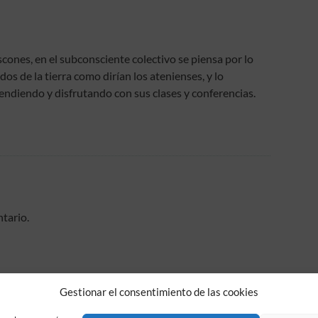
ones, en el subconsciente colectivo se piensa por lo
s de la tierra como dirían los atenienses, y lo
endiendo y disfrutando con sus clases y conferencias.
tario.
Gestionar el consentimiento de las cookies