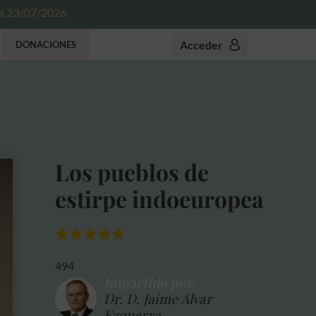
es 23/07/2026
Acceder
DONACIONES
Los pueblos de
estirpe indoeuropea
494
Impartido por:
Dr. D. Jaime Alvar
Ezquerra