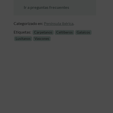
Ir a preguntas frecuentes
Categorizado en:
Península ibérica
.
Etiquetas:
Carpetanos
Celtíberos
Galaicos
Lusitanos
Vascones