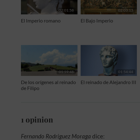
02:01:58
02:03:13
El Imperio romano
El Bajo Imperio
01:59:48
01:54:44
De los orígenes al reinado
El reinado de Alejandro III
de Filipo
1 opinion
Fernando Rodriguez Moraga
dice: