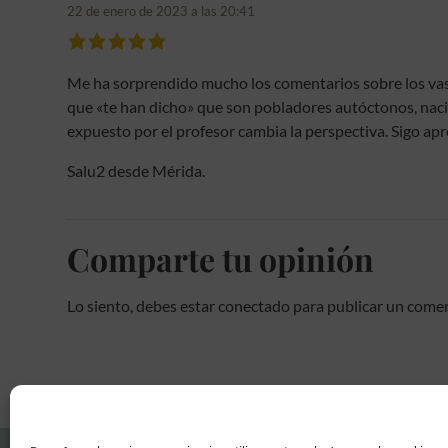
22 de enero de 2023 a las 20:41
Me ha sorprendido mucho los comentarios sobre los vasc
que «te han dicho» que son pobladores autóctonos, nacido
expuesto por el profesor cambia la perspectiva. Sigo apr
Salu2 desde Mérida.
Comparte tu opinión
Lo siento, debes estar
conectado
para publicar un comen