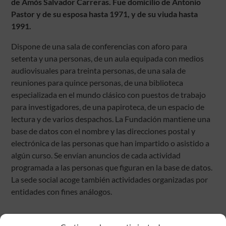
de Amós Salvador Carreras. Fue domicilio de Antonio
Pastor y de su esposa hasta 1971, y de su viuda hasta
1991.
Dispone de una sala de conferencias con aforo para
setenta y una personas, de un aula equipada con medios
audiovisuales para treinta personas, de una sala de
reuniones para quince personas, de una biblioteca
especializada en el mundo clásico con puestos de trabajo
para investigadores, de una papiroteca, de un espacio de
lectura y de varios despachos. La Fundación mantiene una
base de datos con el nombre y las direcciones postal y
electrónica de las personas que han impartido o asistido a
algún curso. Se envían anuncios de cada actividad
programada a las personas que figuran en la base de datos.
La sede social acoge también actividades organizadas por
entidades con fines análogos.