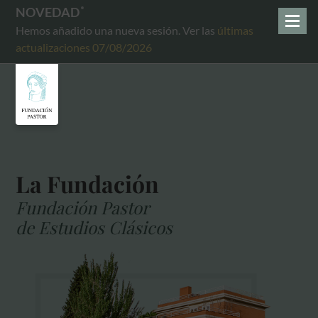
NOVEDAD
Hemos añadido una nueva sesión. Ver las
últimas
actualizaciones 07/08/2026
La Fundación
Fundación Pastor
de Estudios Clásicos