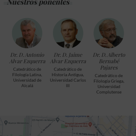
Nuestros ponentes
. Jaime
Dr. D. Alberto
Dr. D. Tomás
Dr. D.
Ezquerra
Bernabé
Calvo Martínez
Francesc
Pajares
Casadesús
ático de
Catedrático de
Bordoy
 Antigua,
Filosofía Antigua,
Catedrático de
dad Carlos
Universidad
Filología Griega,
Profesor Titular
III
Complutense
Universidad
Filosofía Grieg
Complutense
Universitat de l
Illes Balears