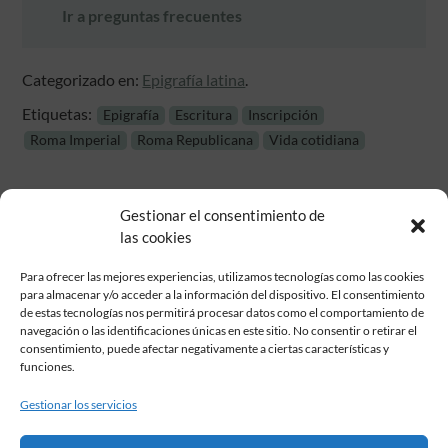
Ir a preguntas frecuentes
Categorizado en:
Epigrafía latina
.
Etiquetas:
Epigrafía
Escritura
Inscripción
Roma Imperial
Roma Republicana
Vida cotidiana
Gestionar el consentimiento de
las cookies
Para ofrecer las mejores experiencias, utilizamos tecnologías como las cookies
para almacenar y/o acceder a la información del dispositivo. El consentimiento
de estas tecnologías nos permitirá procesar datos como el comportamiento de
Fundación Pastor de Estudios Clásicos
navegación o las identificaciones únicas en este sitio. No consentir o retirar el
Calle Serrano, 107. Madrid, 28006.
consentimiento, puede afectar negativamente a ciertas características y
915617236
funciones.
informacion@fundacionpastor.es
Gestionar los servicios
2026 Todos los derechos reservados © Fundación Pastor. Sitio web
desarrollado por