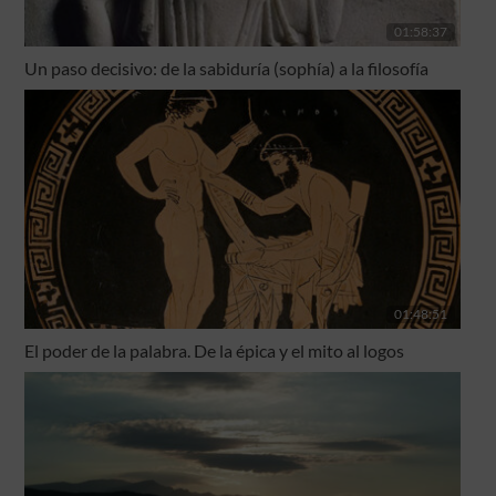
01:58:37
Un paso decisivo: de la sabiduría (sophía) a la filosofía
01:48:51
El poder de la palabra. De la épica y el mito al logos