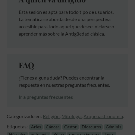
Esta sesión es apta para todo tipo de usuarios.
La temática se aborda desde una perspectiva
accesible para todo aquel que desee iniciarse o
aprender más sobre la Antigüedad clásica.
FAQ
¿Tienes alguna duda? Puedes encontrar la
respuesta en nuestras preguntas frecuentes.
Ir a preguntas frecuentes
Categorizado en:
Religión
,
Mitología
,
Arqueoastronomía
.
Etiquetas:
Aries
Cáncer
Castor
Dioscuros
Géminis
Hércules
mitología
Pólux
rapto de Europa
Tauro