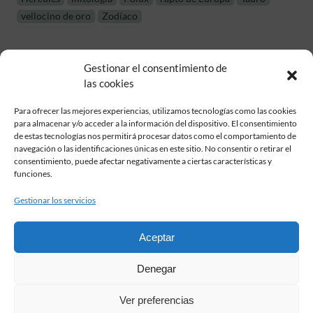
vellocino de oro
Zodíaco
Gestionar el consentimiento de
las cookies
Para ofrecer las mejores experiencias, utilizamos tecnologías como las cookies
para almacenar y/o acceder a la información del dispositivo. El consentimiento
de estas tecnologías nos permitirá procesar datos como el comportamiento de
Fundación Pastor de Estudios Clásicos
navegación o las identificaciones únicas en este sitio. No consentir o retirar el
Calle Serrano, 107. Madrid, 28006.
consentimiento, puede afectar negativamente a ciertas características y
915617236
funciones.
informacion@fundacionpastor.es
Gestionar los servicios
2026 Todos los derechos reservados © Fundación Pastor. Sitio web
desarrollado por
Aceptar
FAQ Institucional
Denegar
Condiciones de contratación
Política de privacidad
Ver preferencias
Aviso legal