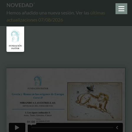
NOVEDAD
Hemos añadido una nueva sesión. Ver las
últimas
actualizaciones 07/08/2026