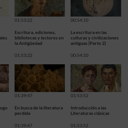
01:53:22
00:54:10
Escritura, ediciones,
La escritura en las
ales
bibliotecas y lectores en
culturas y civilizaciones
la Antigüedad
antiguas (Parte 2)
01:53:22
00:54:10
01:39:47
01:53:52
logo
En busca de la literatura
Introducción a las
perdida
Literaturas clásicas
01:39:47
01:53:52