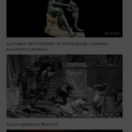
01:44:03
La imagen del triunfador en el arte griego: moneda,
escultura y cerámica
01:41:15
La corrupción en Roma (I)