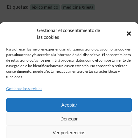
Etiquetas:
léxico médico
medicina griega
Gestionar el consentimiento de
las cookies
Para ofrecer las mejores experiencias, utilizamos tecnologías como las cookies
para almacenar y/o acceder a la información del dispositivo. El consentimiento
de estas tecnologías nos permitirá procesar datos como el comportamiento de
Fundación Pastor de Estudios Clásicos
navegación o las identificaciones únicas en este sitio. No consentir o retirar el
Calle Serrano, 107. Madrid, 28006.
consentimiento, puede afectar negativamente a ciertas características y
915617236
funciones.
informacion@fundacionpastor.es
Gestionar los servicios
2026 Todos los derechos reservados © Fundación Pastor. Sitio web
desarrollado por
Aceptar
FAQ Institucional
Denegar
Condiciones de contratación
Política de privacidad
Ver preferencias
Aviso legal