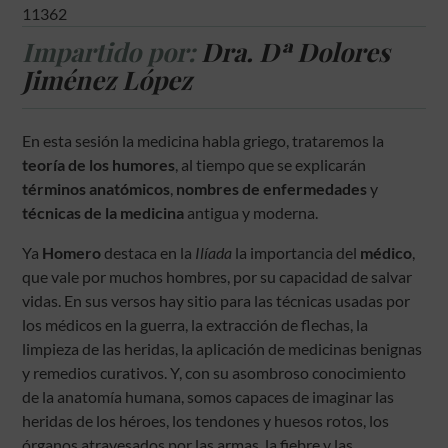
11362
Impartido por:
Dra. Dª Dolores
Jiménez López
En esta sesión la medicina habla griego, trataremos la
teoría de los humores
, al tiempo que se explicarán
términos anatómicos
,
nombres de enfermedades
y
técnicas de la medicina
antigua y moderna.
Ya
Homero
destaca en la
Ilíada
la importancia del
médico
,
que vale por muchos hombres, por su capacidad de salvar
vidas. En sus versos hay sitio para las técnicas usadas por
los médicos en la guerra, la extracción de flechas, la
limpieza de las heridas, la aplicación de medicinas benignas
y remedios curativos. Y, con su asombroso conocimiento
de la anatomía humana, somos capaces de imaginar las
heridas de los héroes, los tendones y huesos rotos, los
órganos atravesados por las armas, la fiebre y las