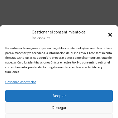
Gestionar el consentimiento de
las cookies
Para ofrecer las mejores experiencias, utilizamos tecnologías como las cookies
para almacenar y/o acceder a la información del dispositivo. El consentimiento
de estas tecnologías nos permitirá procesar datos como el comportamiento de
Fundación Pastor de Estudios Clásicos
navegación o las identificaciones únicas en este sitio. No consentir o retirar el
Calle Serrano, 107. Madrid, 28006.
consentimiento, puede afectar negativamente a ciertas características y
915617236
funciones.
informacion@fundacionpastor.es
Gestionar los servicios
2026 Todos los derechos reservados © Fundación Pastor. Sitio web
desarrollado por
Aceptar
FAQ Institucional
Denegar
Condiciones de contratación
Política de privacidad