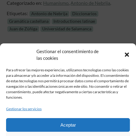
Categorizado en:
Humanismo
,
Antonio de Nebrija
.
Etiquetas:
Antonio de Nebrija
Diccionarios
Gramática castellana
Introductiones latinae
Juan de Zúñiga
Universidad de Salamanca
Gestionar el consentimiento de
las cookies
Para ofrecer las mejores experiencias, utilizamos tecnologías como las cookies
para almacenar y/o acceder a la información del dispositivo. El consentimiento
de estas tecnologías nos permitirá procesar datos como el comportamiento de
Fundación Pastor de Estudios Clásicos
navegación o las identificaciones únicas en este sitio. No consentir o retirar el
Calle Serrano, 107. Madrid, 28006.
consentimiento, puede afectar negativamente a ciertas características y
915617236
funciones.
informacion@fundacionpastor.es
Gestionar los servicios
2026 Todos los derechos reservados © Fundación Pastor. Sitio web
desarrollado por
Aceptar
FAQ Institucional