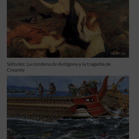
01:37:32
Sófocles: La condena de Antígona y la tragedia de
Creonte
01:36:36