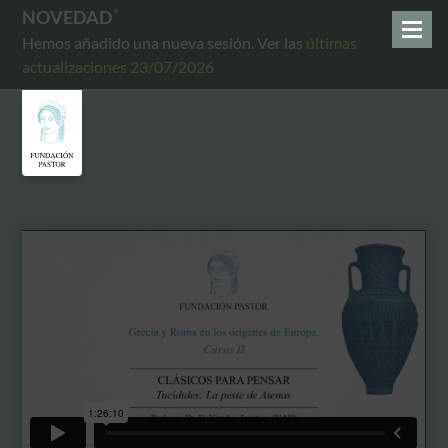
NOVEDAD
Hemos añadido una nueva sesión. Ver las
últimas
actualizaciones 23/07/2026