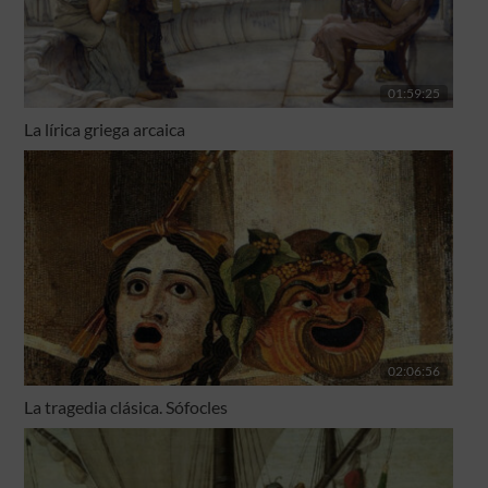
01:59:25
La lírica griega arcaica
02:06:56
La tragedia clásica. Sófocles