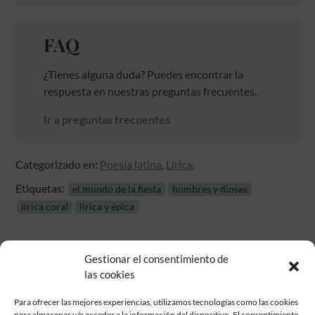
FAQ
¿Tienes alguna duda? Puedes encontrar la
respuesta en nuestras preguntas frecuentes.
Ir a preguntas frecuentes
Categorizado en:
Poesía latina
,
Lírica
.
Etiquetas:
el mundo de la fiesta
hombres y dioses
lírica coral
lírica y épica
Gestionar el consentimiento de
las cookies
Para ofrecer las mejores experiencias, utilizamos tecnologías como las cookies
para almacenar y/o acceder a la información del dispositivo. El consentimiento