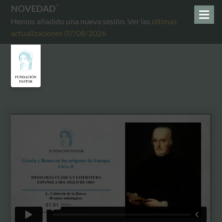
NOVEDAD
Hemos añadido una nueva sesión. Ver las
últimas
actualizaciones 07/08/2026