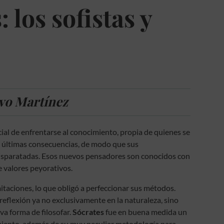
los sofistas y
vo Martínez
ial de enfrentarse al conocimiento, propia de quienes se
s últimas consecuencias, de modo que sus
disparatadas. Esos nuevos pensadores son conocidos con
e valores peyorativos.
mitaciones, lo que obligó a perfeccionar sus métodos.
reflexión ya no exclusivamente en la naturaleza, sino
a forma de filosofar.
Sócrates
fue en buena medida un
samiento, además de su muy peculiar metodología para