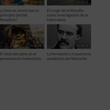
02:08:26
01:43:29
¿Cómo se construye un
El surgir de la filosofía
principio (arché)
como investigación de la
filosófico?
Naturaleza
01:52:04
01:58:23
El ideal del sabio en el
La formación y trayectoria
pensamiento helenístico
académica de Nietzsche