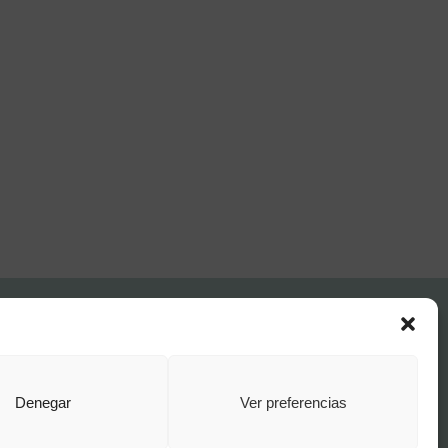
FAQ Institucional
Condiciones de contratación
Política de privacidad
Aviso legal
Denegar
Ver preferencias
Política de cookies
o por