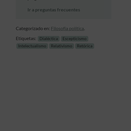
Ir a preguntas frecuentes
Categorizado en:
Filosofía política
.
Etiquetas:
Dialéctica
Escepticismo
Intelectualismo
Relativismo
Retórica