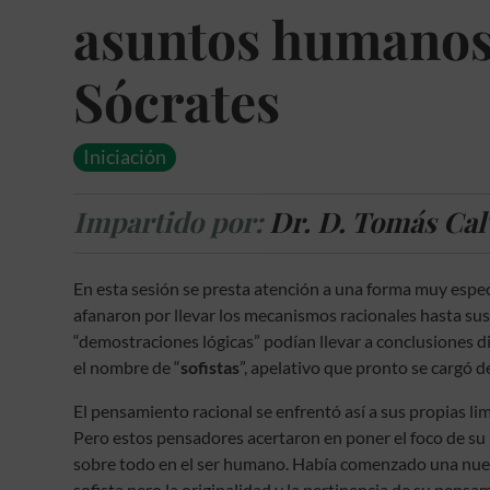
asuntos humanos: 
Sócrates
Iniciación
Impartido por:
Dr. D. Tomás Cal
En esta sesión se presta atención a una forma muy espec
afanaron por llevar los mecanismos racionales hasta su
“demostraciones lógicas” podían llevar a conclusiones 
el nombre de “
sofistas
”, apelativo que pronto se cargó d
El pensamiento racional se enfrentó así a sus propias li
Pero estos pensadores acertaron en poner el foco de su 
sobre todo en el ser humano. Había comenzado una nuev
sofista pero la originalidad y la pertinencia de su pen