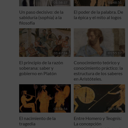
01:58:37
01:48:51
Un paso decisivo: de la
El poder de la palabra. De
sabiduría (sophía) a la
la épica y el mito al logos
filosofía
01:47:24
01:55:17
El principio de la razón
Conocimiento teórico y
soberana: saber y
conocimiento práctico: la
gobierno en Platón
estructura de los saberes
en Aristóteles.
01:52:54
01:53:38
El nacimiento de la
Entre Homero y Teognis:
tragedia
La concepción