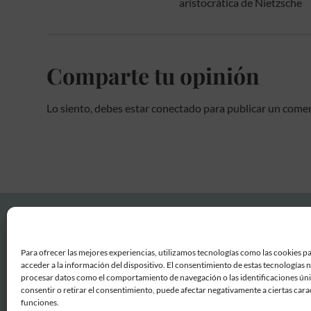
aristocrática de Nietzsche
Comparte tu opinión
Lo siento, debes estar
conectado
para publicar un comen
Para ofrecer las mejores experiencias, utilizamos tecnologías como las cookies p
acceder a la información del dispositivo. El consentimiento de estas tecnologías 
procesar datos como el comportamiento de navegación o las identificaciones únic
consentir o retirar el consentimiento, puede afectar negativamente a ciertas carac
funciones.