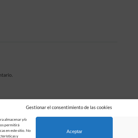
tario.
Gestionar el consentimiento de las cookies
ara almacenar y/o
nos permitirá
Fundación Pastor de Estudios Clásicos
as en este sitio. No
Aceptar
Calle Serrano, 107. Madrid, 28006.
terísticas y