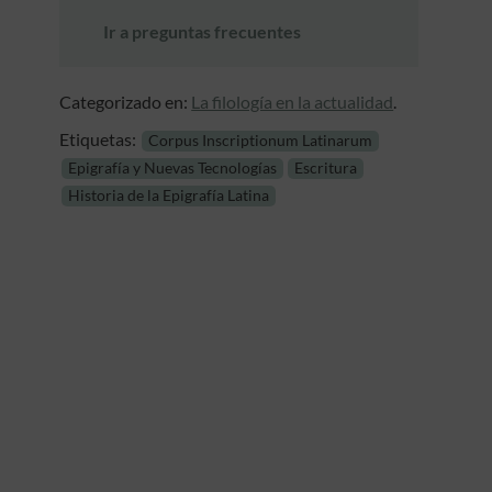
Ir a preguntas frecuentes
Categorizado en:
La filología en la actualidad
.
Etiquetas:
Corpus Inscriptionum Latinarum
Epigrafía y Nuevas Tecnologías
Escritura
Historia de la Epigrafía Latina