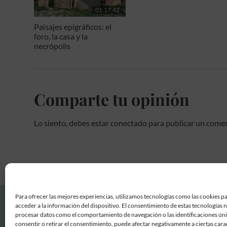
01:17:42
Paisajes epigráficos: el
foro, la casa y la
necrópolis
Comparte tu opinión
Lo siento, debes estar
conectado
para publicar un comen
Para ofrecer las mejores experiencias, utilizamos tecnologías como las cookies p
acceder a la información del dispositivo. El consentimiento de estas tecnologías 
procesar datos como el comportamiento de navegación o las identificaciones únic
consentir o retirar el consentimiento, puede afectar negativamente a ciertas carac