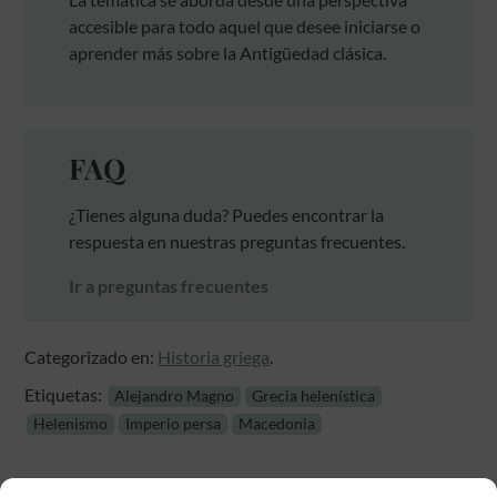
accesible para todo aquel que desee iniciarse o
aprender más sobre la Antigüedad clásica.
FAQ
¿Tienes alguna duda? Puedes encontrar la
respuesta en nuestras preguntas frecuentes.
Ir a preguntas frecuentes
Categorizado en:
Historia griega
.
Etiquetas:
Alejandro Magno
Grecia helenística
Helenismo
Imperio persa
Macedonia