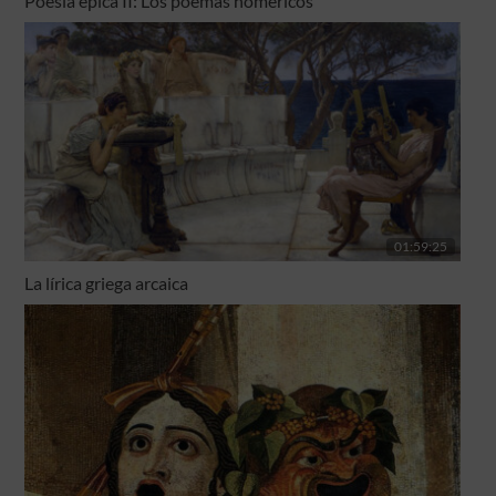
Poesía épica II: Los poemas homéricos
01:59:25
La lírica griega arcaica