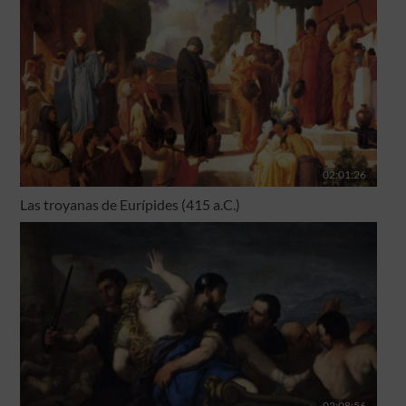
02:01:26
Las troyanas de Eurípides (415 a.C.)
02:08:56