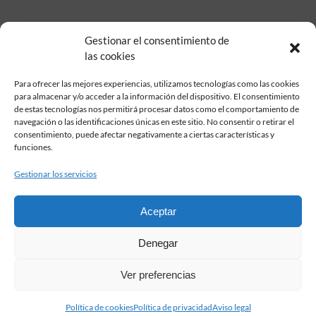
Gestionar el consentimiento de
las cookies
Para ofrecer las mejores experiencias, utilizamos tecnologías como las cookies
para almacenar y/o acceder a la información del dispositivo. El consentimiento
de estas tecnologías nos permitirá procesar datos como el comportamiento de
Fundación Pastor de Estudios Clásicos
navegación o las identificaciones únicas en este sitio. No consentir o retirar el
Calle Serrano, 107. Madrid, 28006.
consentimiento, puede afectar negativamente a ciertas características y
915617236
funciones.
informacion@fundacionpastor.es
Gestionar los servicios
2026 Todos los derechos reservados © Fundación Pastor. Sitio web
desarrollado por
Aceptar
FAQ Institucional
Denegar
Condiciones de contratación
Política de privacidad
Ver preferencias
Aviso legal
Política de cookies
Política de cookies
Política de privacidad
Aviso legal