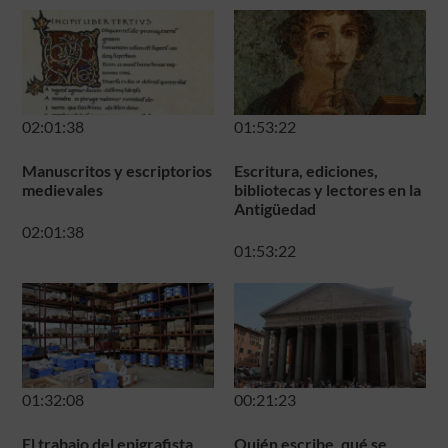
02:01:38
01:53:22
Manuscritos y escriptorios
Escritura, ediciones,
medievales
bibliotecas y lectores en la
Antigüedad
02:01:38
01:53:22
01:32:08
00:21:23
El trabajo del epigrafista
Quién escribe, qué se