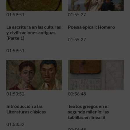
01:59:51
01:55:27
La escritura en las culturas
Poesía épica I: Homero
y civilizaciones antiguas
(Parte 1)
01:55:27
01:59:51
01:53:52
00:56:48
Introducción a las
Textos griegos en el
Literaturas clásicas
segundo milenio: las
tablillas en lineal B
01:53:52
00:56:48