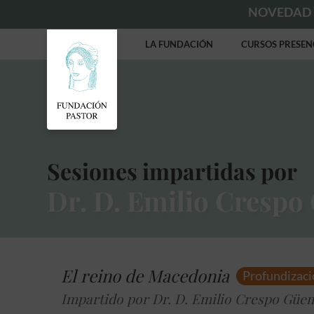
NOVEDAD
LA FUNDACIÓN
CURSOS PRESEN
Sesiones impartidas por
Dr. D. Emilio Cresp
El reino de Macedonia
Profundizac
Impartido por Dr. D. Emilio Crespo Güe