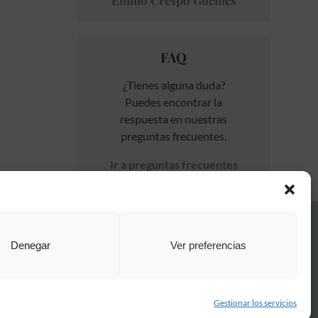
Emilio Crespo Güemes
FAQ
¿Tienes alguna duda?
Puedes encontrar la
respuesta en nuestras
preguntas frecuentes.
Ir a preguntas frecuentes
FAQ Institucional
Denegar
Ver preferencias
Condiciones de contratación
Política de privacidad
Aviso legal
Política de cookies
Gestionar los servicios
o por