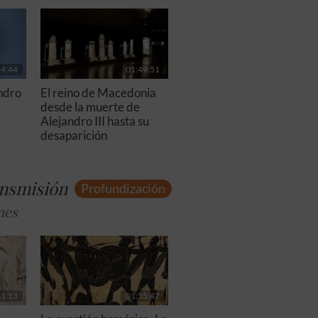
54:44
01:49:51
andro
El reino de Macedonia
desde la muerte de
Alejandro III hasta su
desaparición
ransmisión
Profundización
mes
01:13
01:55:47