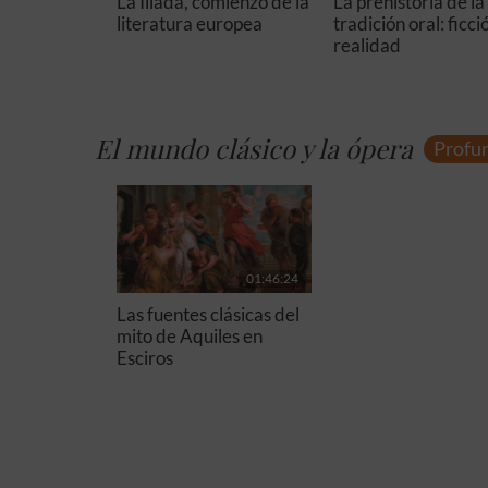
La Ilíada, comienzo de la
La prehistoria de la
literatura europea
tradición oral: ficci
realidad
El mundo clásico y la ópera
Profu
01:46:24
Las fuentes clásicas del
mito de Aquiles en
Esciros