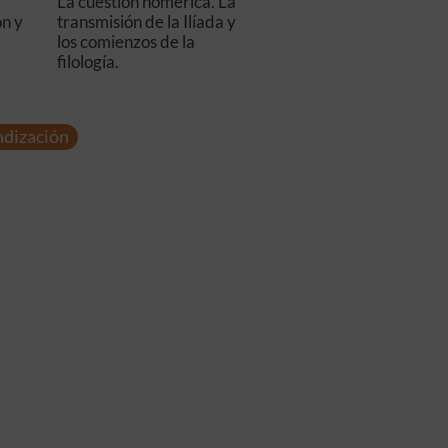
La cuestión homérica. La
ón y
transmisión de la Ilíada y
los comienzos de la
filología.
ndización