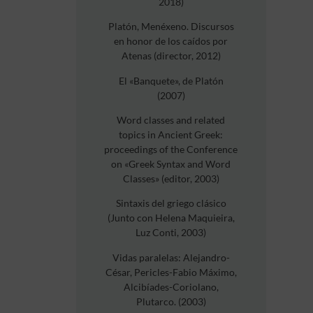
2018)
Platón, Menéxeno. Discursos
en honor de los caídos por
Atenas (director, 2012)
El «Banquete», de Platón
(2007)
Word classes and related
topics in Ancient Greek:
proceedings of the Conference
on «Greek Syntax and Word
Classes» (editor, 2003)
Sintaxis del griego clásico
(Junto con Helena Maquieira,
Luz Conti, 2003)
Vidas paralelas: Alejandro-
César, Pericles-Fabio Máximo,
Alcibíades-Coriolano,
Plutarco. (2003)