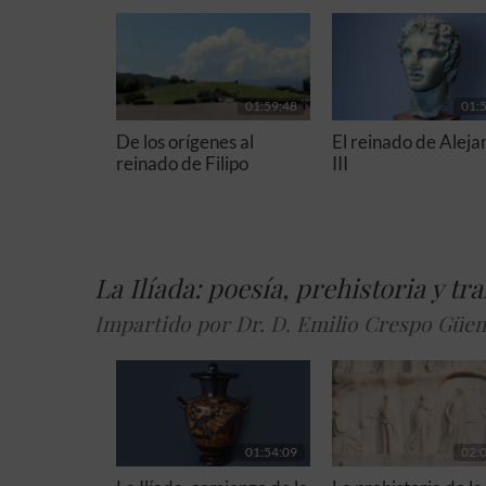
01:59:48
01:
De los orígenes al
El reinado de Alej
reinado de Filipo
III
La Ilíada: poesía, prehistoria y t
Impartido por Dr. D. Emilio Crespo Güe
01:54:09
02: