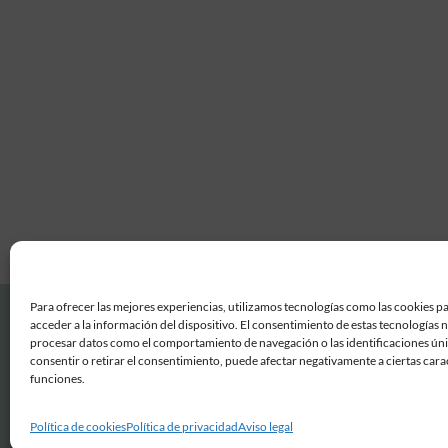
Para ofrecer las mejores experiencias, utilizamos tecnologías como las cookies p
acceder a la información del dispositivo. El consentimiento de estas tecnologías 
procesar datos como el comportamiento de navegación o las identificaciones únic
consentir o retirar el consentimiento, puede afectar negativamente a ciertas carac
funciones.
Política de cookies
Política de privacidad
Aviso legal