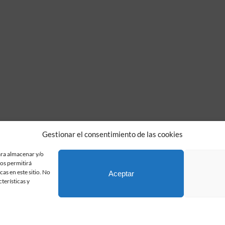
Gestionar el consentimiento de las cookies
ara almacenar y/o
nos permitirá
Fundación Pastor de Estudios Clásicos
as en este sitio. No
Aceptar
Calle Serrano, 107. Madrid, 28006.
terísticas y
915617236
informacion@fundacionpastor.es
2026 Todos los derechos reservados © Fundación Pastor. Sitio web desarrollad