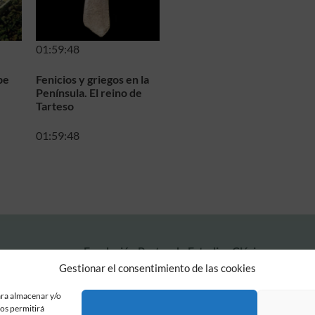
01:59:48
pe
Fenicios y griegos en la
Península. El reino de
Tarteso
01:59:48
Fundación Pastor de Estudios Clásicos
Calle Serrano, 107. Madrid, 28006.
Gestionar el consentimiento de las cookies
915617236
informacion@fundacionpastor.es
ara almacenar y/o
nos permitirá