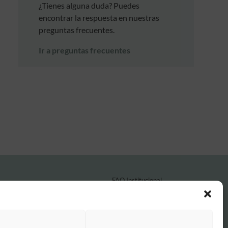
¿Tienes alguna duda? Puedes
encontrar la respuesta en nuestras
preguntas frecuentes.
Ir a preguntas frecuentes
FAQ Institucional
Condiciones de contratación
Política de privacidad
Aviso legal
Política de cookies