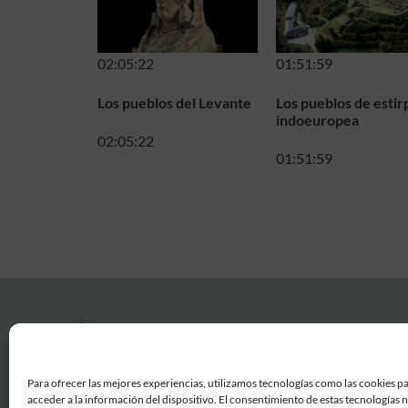
02:05:22
01:51:59
Los pueblos del Levante
Los pueblos de estir
indoeuropea
02:05:22
01:51:59
Para ofrecer las mejores experiencias, utilizamos tecnologías como las cookies p
acceder a la información del dispositivo. El consentimiento de estas tecnologías 