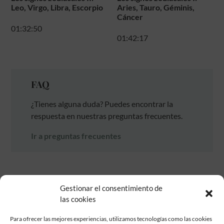
Leo, Virgo, Libra, Escorpio
Aries, Tauro, Géminis,
Cáncer
01:32:50
01:42:17
FAQ
¿Tienes alguna duda? Puedes encontrar la
respuesta en nuestras preguntas frecuentes.
Ir a preguntas frecuentes
Gestionar el consentimiento de
las cookies
Para ofrecer las mejores experiencias, utilizamos tecnologías como las cookies