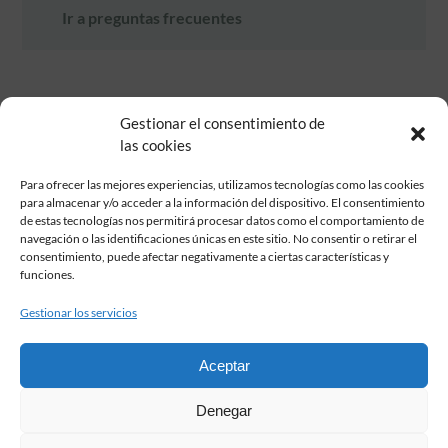
Ir a preguntas frecuentes
Gestionar el consentimiento de
las cookies
Para ofrecer las mejores experiencias, utilizamos tecnologías como las cookies
para almacenar y/o acceder a la información del dispositivo. El consentimiento
de estas tecnologías nos permitirá procesar datos como el comportamiento de
Fundación Pastor de Estudios Clásicos
navegación o las identificaciones únicas en este sitio. No consentir o retirar el
Calle Serrano, 107. Madrid, 28006.
consentimiento, puede afectar negativamente a ciertas características y
915617236
funciones.
informacion@fundacionpastor.es
Gestionar los servicios
2026 Todos los derechos reservados © Fundación Pastor. Sitio web
desarrollado por
Aceptar
FAQ Institucional
Denegar
Condiciones de contratación
Política de privacidad