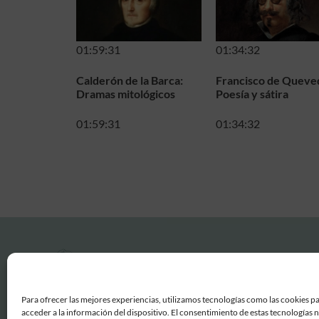
01:59:31
01:34:32
Calderón de la Barca:
Francisco de Queve
Dramas mitológicos
Poesía y sátira
01:59:31
01:34:32
Para ofrecer las mejores experiencias, utilizamos tecnologías como las cookies p
acceder a la información del dispositivo. El consentimiento de estas tecnologías 