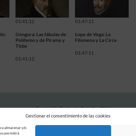
01:41:12
01:47:11
do:
Góngora: Las fábulas de
Lope de Vega: La
Polifemo y de Píramo y
Filomena y La Circe
Tisbe
01:47:11
01:41:12
Fundación Pastor de Estudios Clásicos
Calle Serrano, 107. Madrid, 28006.
Gestionar el consentimiento de las cookies
915617236
informacion@fundacionpastor.es
ara almacenar y/o
nos permitirá