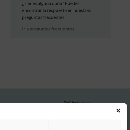
¿Tienes alguna duda? Puedes
encontrar la respuesta en nuestras
preguntas frecuentes.
Ir a preguntas frecuentes
FAQ Institucional
Condiciones de contratación
Política de privacidad
Aviso legal
Política de cookies