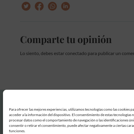
Comparte tu opinión
Lo siento, debes estar
conectado
para publicar un comen
Para ofrecer las mejores experiencias, utilizamos tecnologías como las cookies p
acceder a la información del dispositivo. El consentimiento de estas tecnologías 
procesar datos como el comportamiento de navegación o las identificaciones únic
consentir o retirar el consentimiento, puede afectar negativamente a ciertas carac
funciones.