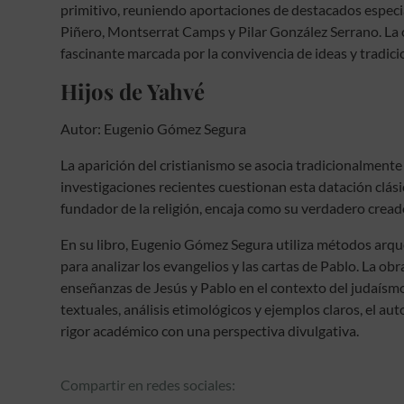
primitivo, reuniendo aportaciones de destacados espec
Piñero, Montserrat Camps y Pilar González Serrano. La ob
fascinante marcada por la convivencia de ideas y tradici
Hijos de Yahvé
Autor:
Eugenio Gómez Segura
La aparición del cristianismo se asocia tradicionalment
investigaciones recientes cuestionan esta datación clá
fundador de la religión, encaja como su verdadero cread
En su libro, Eugenio Gómez Segura utiliza métodos arqu
para analizar los evangelios y las cartas de Pablo. La o
enseñanzas de Jesús y Pablo en el contexto del judaísmo 
textuales, análisis etimológicos y ejemplos claros, el au
rigor académico con una perspectiva divulgativa.
Compartir en redes sociales: