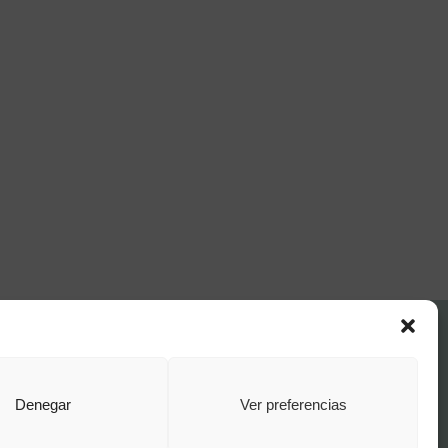
FAQ Institucional
Condiciones de contratación
Política de privacidad
Denegar
Ver preferencias
Aviso legal
Política de cookies
o por