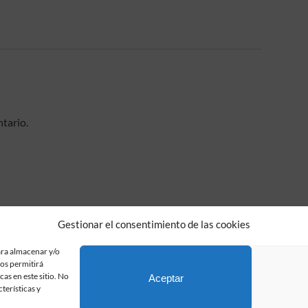
tario.
Gestionar el consentimiento de las cookies
Fundación Pastor de Estudios Clásicos
ara almacenar y/o
Calle Serrano, 107. Madrid, 28006.
nos permitirá
915617236
as en este sitio. No
Aceptar
informacion@fundacionpastor.es
terísticas y
2026 Todos los derechos reservados © Fundación Pastor. Sitio web desarrollad