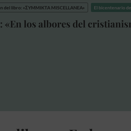
ón del libro: «ΣYMMIKTA MISCELLANEA»
El bicentenario d
: «En los albores del cristiani