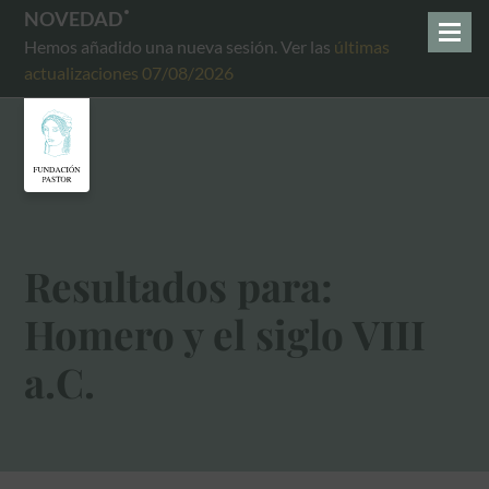
NOVEDAD
Hemos añadido una nueva sesión. Ver las
últimas
actualizaciones 07/08/2026
Resultados para:
Homero y el siglo VIII
a.C.