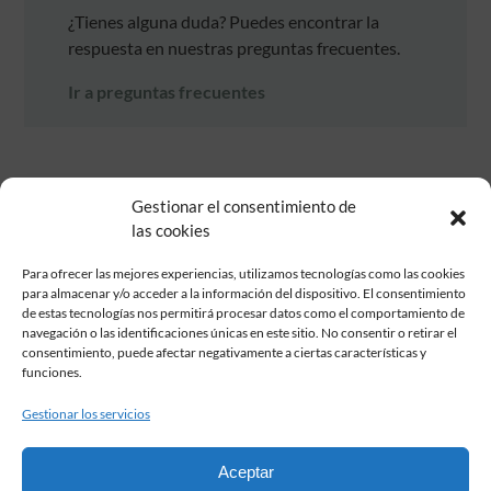
¿Tienes alguna duda? Puedes encontrar la
respuesta en nuestras preguntas frecuentes.
Ir a preguntas frecuentes
Gestionar el consentimiento de
las cookies
Para ofrecer las mejores experiencias, utilizamos tecnologías como las cookies
para almacenar y/o acceder a la información del dispositivo. El consentimiento
de estas tecnologías nos permitirá procesar datos como el comportamiento de
Fundación Pastor de Estudios Clásicos
navegación o las identificaciones únicas en este sitio. No consentir o retirar el
Calle Serrano, 107. Madrid, 28006.
consentimiento, puede afectar negativamente a ciertas características y
915617236
funciones.
informacion@fundacionpastor.es
Gestionar los servicios
2026 Todos los derechos reservados © Fundación Pastor. Sitio web
desarrollado por
Aceptar