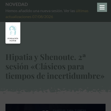
NOVEDAD
Hemos añadido una nueva sesión. Ver las
últimas
actualizaciones 07/08/2026
Hipatia y Shenoute. 2ª
sesión «Clásicos para
tiempos de incertidumbre»