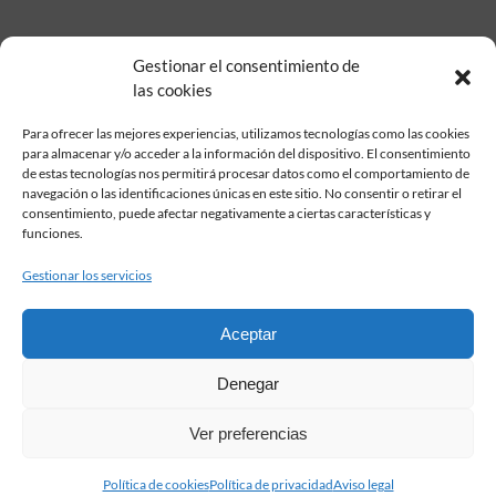
Gestionar el consentimiento de
las cookies
Para ofrecer las mejores experiencias, utilizamos tecnologías como las cookies
para almacenar y/o acceder a la información del dispositivo. El consentimiento
de estas tecnologías nos permitirá procesar datos como el comportamiento de
Fundación Pastor de Estudios Clásicos
navegación o las identificaciones únicas en este sitio. No consentir o retirar el
Calle Serrano, 107. Madrid, 28006.
consentimiento, puede afectar negativamente a ciertas características y
915617236
funciones.
informacion@fundacionpastor.es
Gestionar los servicios
2026 Todos los derechos reservados © Fundación Pastor. Sitio web
desarrollado por
Aceptar
FAQ Institucional
Denegar
Condiciones de contratación
Política de privacidad
Ver preferencias
Aviso legal
Política de cookies
Política de cookies
Política de privacidad
Aviso legal