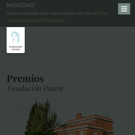
NOVEDAD
Hemos añadido una nueva sesión. Ver las
últimas
actualizaciones 07/08/2026
Premios
Fundación Pastor