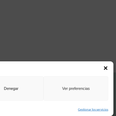
FAQ Institucional
Denegar
Ver preferencias
Condiciones de contratación
Política de privacidad
Aviso legal
Política de cookies
Gestionar los servicios
o por