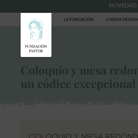
NOVEDAD
LA FUNDACIÓN
CURSOS PRESEN
Coloquio y mesa redond
un códice excepcional