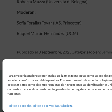
Roberta Mazza (Università di Bologna)
Moderan:
Sofía Torallas Tovar (IAS, Princeton)
Raquel Martín Hernández (UCM)
Publicado el 3 septiembre, 2025
Categorizado en:
Semin
Para ofrecer las mejores experiencias, utilizamos tecnologías como las cookies p
acceder a la información del dispositivo. El consentimiento de estas tecnologías 
procesar datos como el comportamiento de navegación o las identificaciones únic
consentir o retirar el consentimiento, puede afectar negativamente a ciertas carac
funciones.
Política de cookies
Política de privacidad
Aviso legal