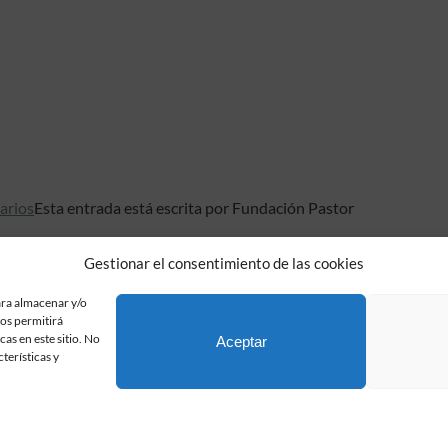
arios
Esta entrada está escrita por Fundación Pastor
Gestionar el consentimiento de las cookies
ara almacenar y/o
nos permitirá
Fundación Pastor de Estudios Clásicos
as en este sitio. No
Aceptar
Calle Serrano, 107. Madrid, 28006.
terísticas y
915617236
informacion@fundacionpastor.es
2026 Todos los derechos reservados © Fundación Pastor. Sitio web desarrollad