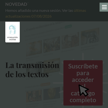
NOVEDAD
Hemos añadido una nueva sesión. Ver las
últimas
actualizaciones 07/08/2026
La transmisión
Suscríbete
de los textos
para
acceder
al
catálogo
completo