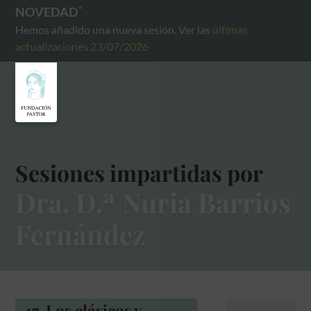
NOVEDAD
Hemos añadido una nueva sesión. Ver las
últimas
actualizaciones 23/07/2026
Sesiones impartidas por
Dra. D.ª Nuria Barrios
Fernández
17. Los clásicos y