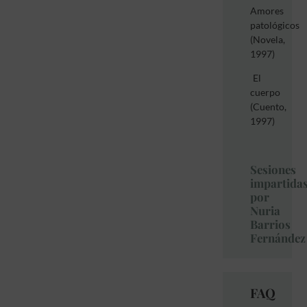
Amores
patológicos
(Novela,
1997)
El
cuerpo
(Cuento,
1997)
Sesiones
impartida
por
Nuria
Barrios
Fernández
FAQ