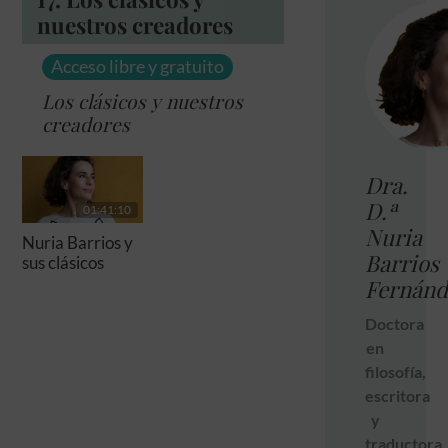
nuestros creadores
Acceso libre y gratuito
Los clásicos y nuestros
creadores
Dra.
D.ª
01:41:10
Nuria
Nuria Barrios y
Barrios
sus clásicos
Fernánd
Doctora
en
filosofía,
escritora
y
traductora.