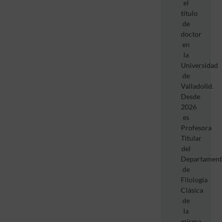
el
título
de
doctor
en
la
Universidad
de
Valladolid.
Desde
2026
es
Profesora
Titular
del
Departamen
de
Filología
Clásica
de
la
misma