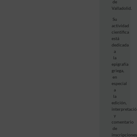
de
Valladolid.
Su
actividad
científica
está
dedicada
a
la
epigrafía
griega,
en
especial
a
la
edición,
interpretaci
y
comentario
de
inscripciones