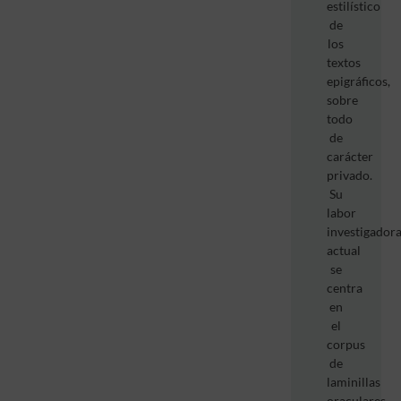
estilístico
de
los
textos
epigráficos,
sobre
todo
de
carácter
privado.
Su
labor
investigador
actual
se
centra
en
el
corpus
de
laminillas
oraculares