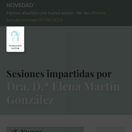
NOVEDAD
Hemos añadido una nueva sesión. Ver las
últimas
actualizaciones 07/08/2026
Sesiones impartidas por
Dra. D.ª Elena Martín
González
18. Nuevas