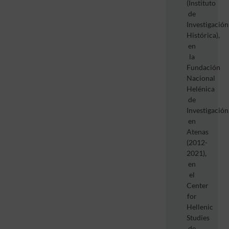
(Instituto
de
Investigación
Histórica),
en
la
Fundación
Nacional
Helénica
de
Investigación
en
Atenas
(2012-
2021),
en
el
Center
for
Hellenic
Studies
de