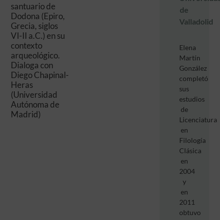
santuario de
de
Dodona (Epiro,
Valladolid
Grecia, siglos
VI-II a.C.) en su
contexto
Elena
arqueológico.
Martín
Dialoga con
González
Diego Chapinal-
completó
Heras
sus
(Universidad
estudios
Autónoma de
de
Madrid)
Licenciatura
en
Filología
Clásica
en
2004
y
en
2011
obtuvo