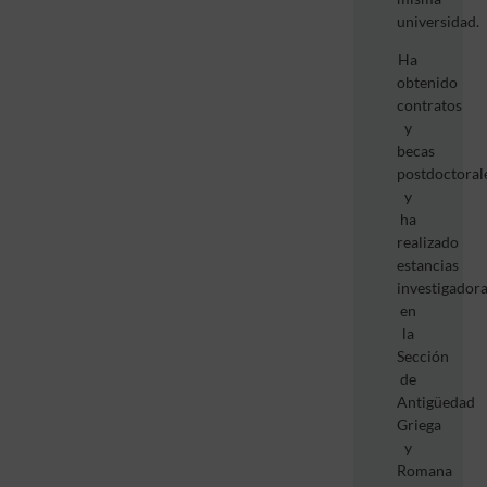
universidad.
Ha
obtenido
contratos
y
becas
postdoctorale
y
ha
realizado
estancias
investigadora
en
la
Sección
de
Antigüedad
Griega
y
Romana