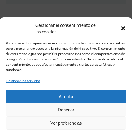
Gestionar el consentimiento de
las cookies
Para ofrecer las mejores experiencias, utilizamos tecnologías como las cookies
para almacenar y/o acceder a la información del dispositivo. El consentimiento
de estas tecnologías nos permitirá procesar datos como el comportamiento de
Fundación Pastor de Estudios Clásicos
navegación o las identificaciones únicas en este sitio. No consentir o retirar el
Calle Serrano, 107. Madrid, 28006.
consentimiento, puede afectar negativamente a ciertas características y
915617236
funciones.
informacion@fundacionpastor.es
Gestionar los servicios
2026 Todos los derechos reservados © Fundación Pastor. Sitio web
desarrollado por
Aceptar
FAQ Institucional
Denegar
Condiciones de contratación
Política de privacidad
Ver preferencias
Aviso legal
Política de cookies