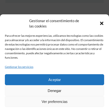
Gestionar el consentimiento de
las cookies
Para ofrecer las mejores experiencias, utilizamos tecnologías como las cookies
para almacenar y/o acceder a la información del dispositivo. El consentimiento
de estas tecnologías nos permitirá procesar datos como el comportamiento de
Fundación Pastor de Estudios Clásicos
navegación o las identificaciones únicas en este sitio. No consentir o retirar el
Calle Serrano, 107. Madrid, 28006.
consentimiento, puede afectar negativamente a ciertas características y
915617236
funciones.
informacion@fundacionpastor.es
Gestionar los servicios
2026 Todos los derechos reservados © Fundación Pastor. Sitio web
desarrollado por
Aceptar
FAQ Institucional
Denegar
Condiciones de contratación
Política de privacidad
Ver preferencias
Aviso legal
Política de cookies