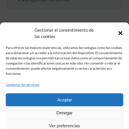
Gestionar el consentimiento de
las cookies
Para ofrecer las mejores experiencias, utilizamos tecnologías como las cookies
para almacenar y/o acceder a la información del dispositivo. El consentimiento
de estas tecnologías nos permitirá procesar datos como el comportamiento de
Fundación Pastor de Estudios Clásicos
navegación o las identificaciones únicas en este sitio. No consentir o retirar el
Calle Serrano, 107. Madrid, 28006.
consentimiento, puede afectar negativamente a ciertas características y
915617236
funciones.
informacion@fundacionpastor.es
Gestionar los servicios
2026 Todos los derechos reservados © Fundación Pastor. Sitio web
desarrollado por
Aceptar
FAQ Institucional
Denegar
Condiciones de contratación
Política de privacidad
Ver preferencias
Aviso legal