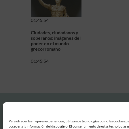
01:45:54
Ciudades, ciudadanos y
soberanos: imágenes del
poder en el mundo
grecorromano
01:45:54
Para ofrecer las mejores experiencias, utilizamos tecnologías como las cookies p
acceder a la información del dispositivo. El consentimiento de estas tecnologías 