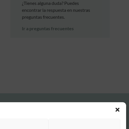
¿Tienes alguna duda? Puedes
encontrar la respuesta en nuestras
preguntas frecuentes.
Ir a preguntas frecuentes
FAQ Institucional
Condiciones de contratación
Política de privacidad
Aviso legal