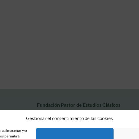
Fundación Pastor de Estudios Clásicos
Calle Serrano, 107. Madrid, 28006.
Gestionar el consentimiento de las cookies
915617236
informacion@fundacionpastor.es
ara almacenar y/o
2026 Todos los derechos reservados © Fundación Pastor. Sitio web desarrollad
nos permitirá