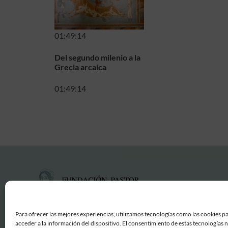
01:49:14
Del segundo milenio a la
Grecia arcaica
01:49:14
Para ofrecer las mejores experiencias, utilizamos tecnologías como las cookies p
acceder a la información del dispositivo. El consentimiento de estas tecnologías 