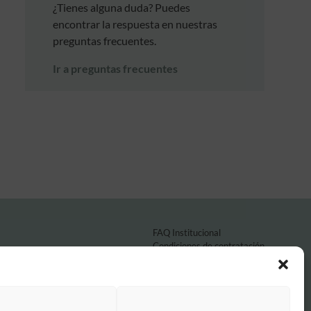
¿Tienes alguna duda? Puedes
encontrar la respuesta en nuestras
preguntas frecuentes.
Ir a preguntas frecuentes
FAQ Institucional
Condiciones de contratación
Política de privacidad
Aviso legal
Política de cookies
o por