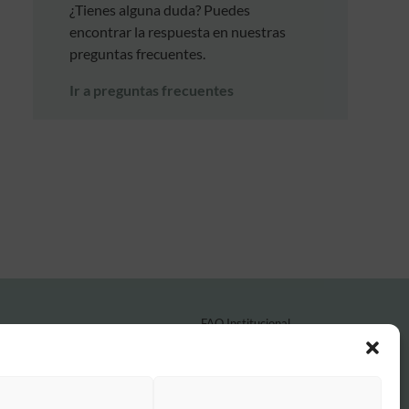
¿Tienes alguna duda? Puedes
encontrar la respuesta en nuestras
preguntas frecuentes.
Ir a preguntas frecuentes
FAQ Institucional
Condiciones de contratación
Política de privacidad
Aviso legal
Política de cookies