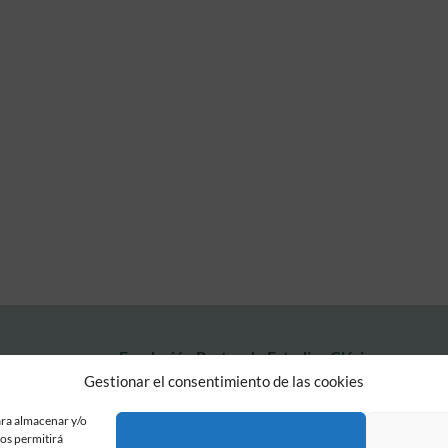
Fundación Pastor de Estudios Clásicos
Calle Serrano, 107. Madrid, 28006.
Gestionar el consentimiento de las cookies
915617236
informacion@fundacionpastor.es
ara almacenar y/o
nos permitirá