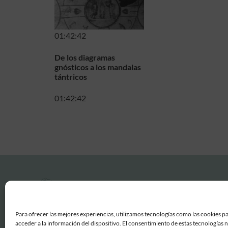
01:42:42
De los diagramas
gnósticos a los mandalas
tántricos
01:42:42
Para ofrecer las mejores experiencias, utilizamos tecnologías como las cookies p
acceder a la información del dispositivo. El consentimiento de estas tecnologías 