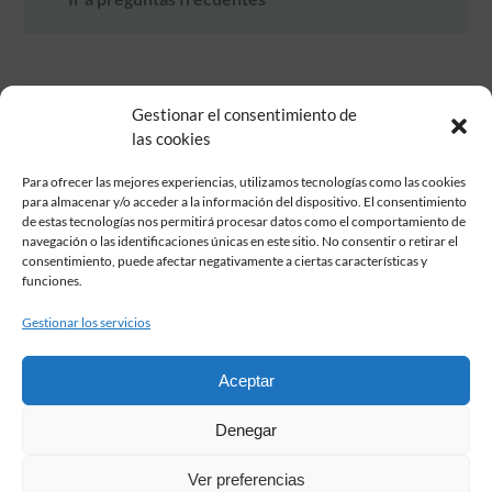
Gestionar el consentimiento de
las cookies
Para ofrecer las mejores experiencias, utilizamos tecnologías como las cookies
para almacenar y/o acceder a la información del dispositivo. El consentimiento
de estas tecnologías nos permitirá procesar datos como el comportamiento de
Fundación Pastor de Estudios Clásicos
navegación o las identificaciones únicas en este sitio. No consentir o retirar el
Calle Serrano, 107. Madrid, 28006.
consentimiento, puede afectar negativamente a ciertas características y
915617236
funciones.
informacion@fundacionpastor.es
Gestionar los servicios
2026 Todos los derechos reservados © Fundación Pastor. Sitio web
desarrollado por
Aceptar
FAQ Institucional
Denegar
Condiciones de contratación
Política de privacidad
Ver preferencias
Aviso legal