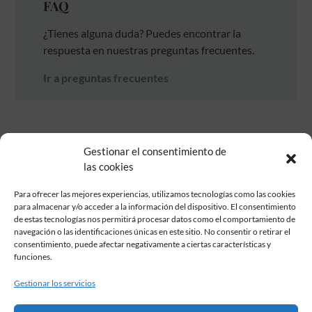
FAQ
¿Tienes alguna duda? Puedes encontrar la
respuesta en nuestras preguntas frecuentes.
Ir a preguntas frecuentes
Gestionar el consentimiento de
las cookies
Para ofrecer las mejores experiencias, utilizamos tecnologías como las cookies
para almacenar y/o acceder a la información del dispositivo. El consentimiento
de estas tecnologías nos permitirá procesar datos como el comportamiento de
Fundación Pastor de Estudios Clásicos
navegación o las identificaciones únicas en este sitio. No consentir o retirar el
Calle Serrano, 107. Madrid, 28006.
consentimiento, puede afectar negativamente a ciertas características y
915617236
funciones.
informacion@fundacionpastor.es
Gestionar los servicios
2026 Todos los derechos reservados © Fundación Pastor. Sitio web
desarrollado por