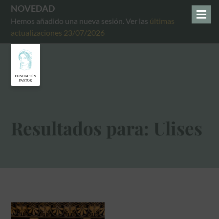
NOVEDAD
Hemos añadido una nueva sesión. Ver las
últimas
actualizaciones 23/07/2026
Resultados para: Ulises