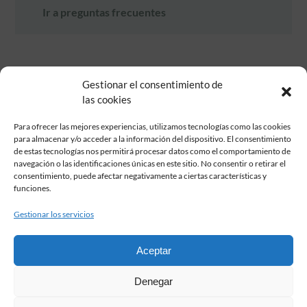
Ir a preguntas frecuentes
Gestionar el consentimiento de
las cookies
Para ofrecer las mejores experiencias, utilizamos tecnologías como las cookies
para almacenar y/o acceder a la información del dispositivo. El consentimiento
de estas tecnologías nos permitirá procesar datos como el comportamiento de
Fundación Pastor de Estudios Clásicos
navegación o las identificaciones únicas en este sitio. No consentir o retirar el
Calle Serrano, 107. Madrid, 28006.
consentimiento, puede afectar negativamente a ciertas características y
915617236
funciones.
informacion@fundacionpastor.es
Gestionar los servicios
2026 Todos los derechos reservados © Fundación Pastor. Sitio web
desarrollado por
Aceptar
FAQ Institucional
Denegar
Condiciones de contratación
Política de privacidad