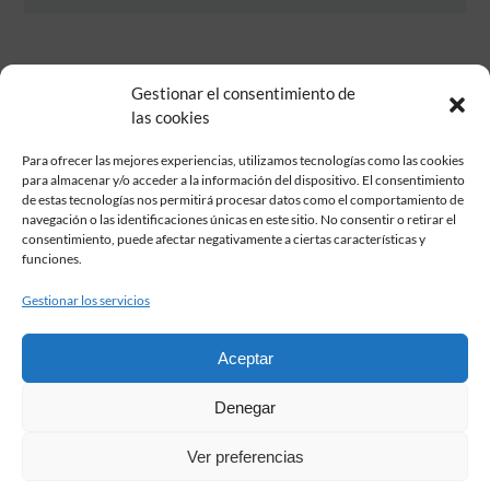
Gestionar el consentimiento de
las cookies
Para ofrecer las mejores experiencias, utilizamos tecnologías como las cookies
para almacenar y/o acceder a la información del dispositivo. El consentimiento
de estas tecnologías nos permitirá procesar datos como el comportamiento de
Fundación Pastor de Estudios Clásicos
navegación o las identificaciones únicas en este sitio. No consentir o retirar el
Calle Serrano, 107. Madrid, 28006.
consentimiento, puede afectar negativamente a ciertas características y
915617236
funciones.
informacion@fundacionpastor.es
Gestionar los servicios
2026 Todos los derechos reservados © Fundación Pastor. Sitio web
desarrollado por
Aceptar
FAQ Institucional
Denegar
Condiciones de contratación
Política de privacidad
Ver preferencias
Aviso legal
Política de cookies