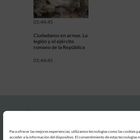
01:44:45
Ciudadanos en armas. La
legión y el ejército
romano de la República
01:44:45
Para ofrecer las mejores experiencias, utilizamos tecnologías como las cookies p
acceder a la información del dispositivo. El consentimiento de estas tecnologías 