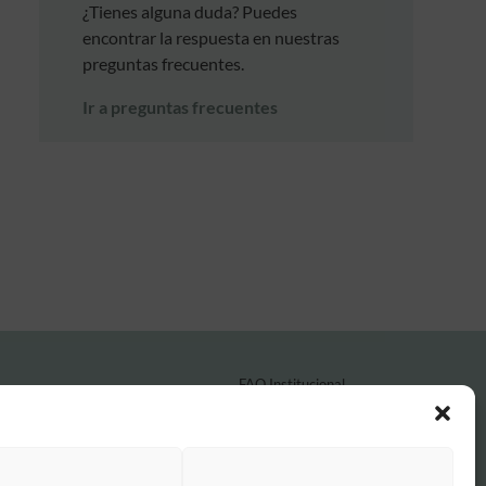
¿Tienes alguna duda? Puedes
encontrar la respuesta en nuestras
preguntas frecuentes.
Ir a preguntas frecuentes
FAQ Institucional
Condiciones de contratación
Política de privacidad
Aviso legal
Política de cookies