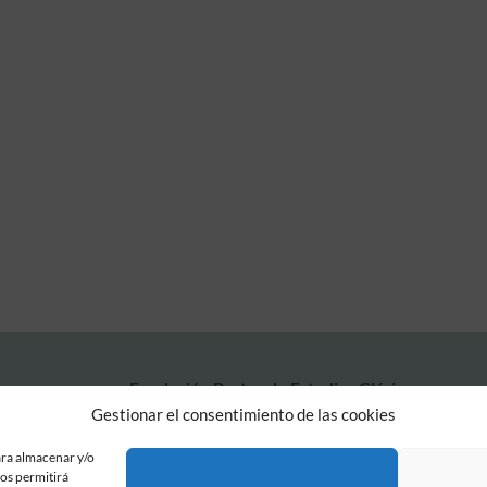
Fundación Pastor de Estudios Clásicos
Calle Serrano, 107. Madrid, 28006.
Gestionar el consentimiento de las cookies
915617236
informacion@fundacionpastor.es
ara almacenar y/o
nos permitirá