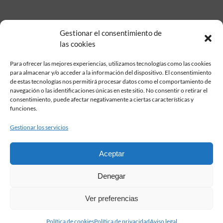
Gestionar el consentimiento de
las cookies
Para ofrecer las mejores experiencias, utilizamos tecnologías como las cookies
para almacenar y/o acceder a la información del dispositivo. El consentimiento
de estas tecnologías nos permitirá procesar datos como el comportamiento de
Fundación Pastor de Estudios Clásicos
navegación o las identificaciones únicas en este sitio. No consentir o retirar el
Calle Serrano, 107. Madrid, 28006.
consentimiento, puede afectar negativamente a ciertas características y
915617236
funciones.
informacion@fundacionpastor.es
Gestionar los servicios
2026 Todos los derechos reservados © Fundación Pastor. Sitio web
desarrollado por
Aceptar
FAQ Institucional
Denegar
Condiciones de contratación
Política de privacidad
Ver preferencias
Aviso legal
Política de cookies
Política de cookies
Política de privacidad
Aviso legal