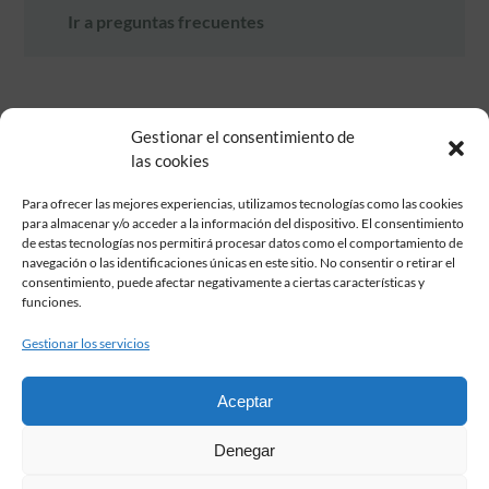
Ir a preguntas frecuentes
Gestionar el consentimiento de
las cookies
Para ofrecer las mejores experiencias, utilizamos tecnologías como las cookies
para almacenar y/o acceder a la información del dispositivo. El consentimiento
de estas tecnologías nos permitirá procesar datos como el comportamiento de
Fundación Pastor de Estudios Clásicos
navegación o las identificaciones únicas en este sitio. No consentir o retirar el
Calle Serrano, 107. Madrid, 28006.
consentimiento, puede afectar negativamente a ciertas características y
915617236
funciones.
informacion@fundacionpastor.es
Gestionar los servicios
2026 Todos los derechos reservados © Fundación Pastor. Sitio web
desarrollado por
Aceptar
FAQ Institucional
Denegar
Condiciones de contratación
Política de privacidad