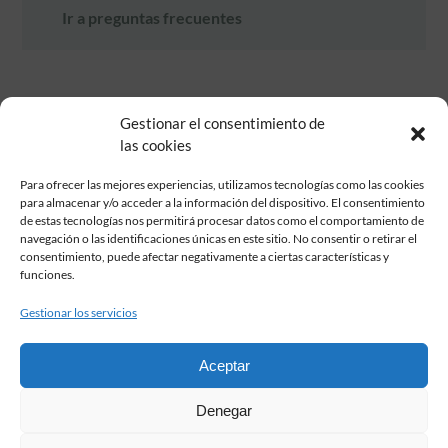
Ir a preguntas frecuentes
Gestionar el consentimiento de
las cookies
Para ofrecer las mejores experiencias, utilizamos tecnologías como las cookies
para almacenar y/o acceder a la información del dispositivo. El consentimiento
de estas tecnologías nos permitirá procesar datos como el comportamiento de
Fundación Pastor de Estudios Clásicos
navegación o las identificaciones únicas en este sitio. No consentir o retirar el
Calle Serrano, 107. Madrid, 28006.
consentimiento, puede afectar negativamente a ciertas características y
915617236
funciones.
informacion@fundacionpastor.es
Gestionar los servicios
2026 Todos los derechos reservados © Fundación Pastor. Sitio web
desarrollado por
Aceptar
FAQ Institucional
Denegar
Condiciones de contratación
Política de privacidad