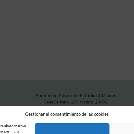
Fundación Pastor de Estudios Clásicos
Calle Serrano, 107. Madrid, 28006.
915617236
Gestionar el consentimiento de las cookies
informacion@fundacionpastor.es
2026 Todos los derechos reservados © Fundación Pastor. Sitio web desarrollad
ara almacenar y/o
nos permitirá