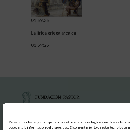
01:59:25
La lírica griega arcaica
01:59:25
Para ofrecer las mejores experiencias, utilizamos tecnologías como las cookies p
acceder a la información del dispositivo. El consentimiento de estas tecnologías 