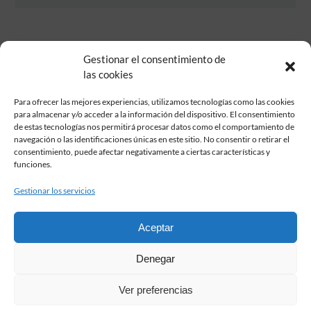
Gestionar el consentimiento de
las cookies
Para ofrecer las mejores experiencias, utilizamos tecnologías como las cookies
para almacenar y/o acceder a la información del dispositivo. El consentimiento
de estas tecnologías nos permitirá procesar datos como el comportamiento de
Fundación Pastor de Estudios Clásicos
navegación o las identificaciones únicas en este sitio. No consentir o retirar el
Calle Serrano, 107. Madrid, 28006.
consentimiento, puede afectar negativamente a ciertas características y
915617236
funciones.
informacion@fundacionpastor.es
Gestionar los servicios
2026 Todos los derechos reservados © Fundación Pastor. Sitio web
desarrollado por
Aceptar
FAQ Institucional
Denegar
Condiciones de contratación
Política de privacidad
Ver preferencias
Aviso legal
Política de cookies